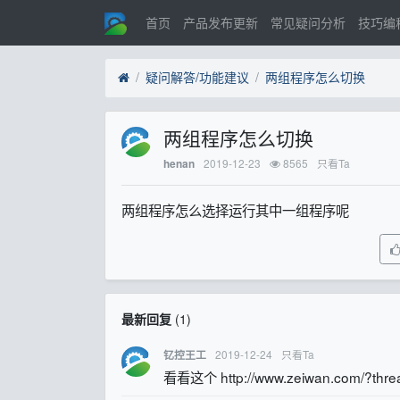
首页
产品发布更新
常见疑问分析
技巧编
疑问解答/功能建议
两组程序怎么切换
两组程序怎么切换
2019-12-23
8565
只看Ta
henan
两组程序怎么选择运行其中一组程序呢
最新回复
(
1
)
2019-12-24
只看Ta
钇控王工
看看这个 http://www.zeiwan.com/?thre