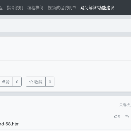
程
指令说明
编程样例
视频教程说明书
疑问解答/功能建议
点赞
0
收藏
0
只看楼
0
ad-68.htm