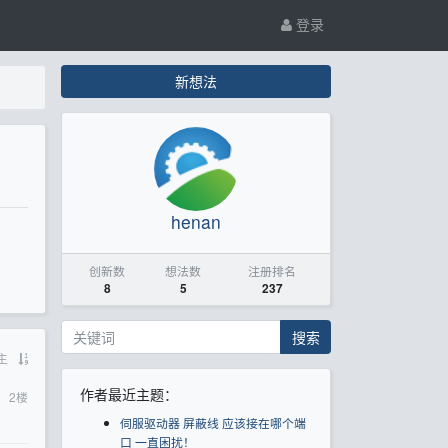
登录
新想法
henan
创新数
想法数
注册排名
8
5
237
搜索
主
作者最近主题：
2
楼
伺服驱动器 屏蔽线 应该接在哪个端
口 一直困扰！