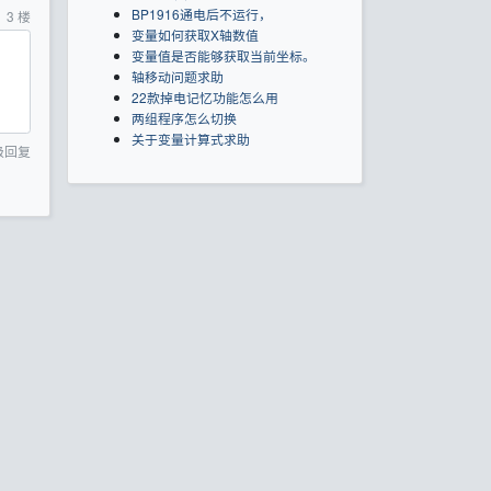
BP1916通电后不运行，
3
楼
变量如何获取X轴数值
变量值是否能够获取当前坐标。
轴移动问题求助
22款掉电记忆功能怎么用
两组程序怎么切换
关于变量计算式求助
级回复