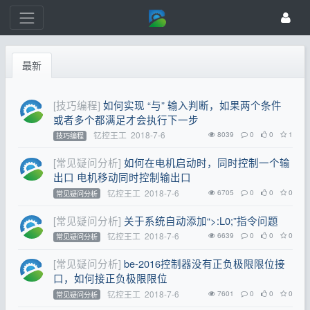
最新
[技巧编程]
如何实现 “与” 输入判断，如果两个条件
或者多个都满足才会执行下一步
钇控王工
2018-7-6
8039
0
0
1
技巧编程
[常见疑问分析]
如何在电机启动时，同时控制一个输
出口 电机移动同时控制输出口
钇控王工
2018-7-6
6705
0
0
0
常见疑问分析
[常见疑问分析]
关于系统自动添加“>:L0;”指令问题
钇控王工
2018-7-6
6639
0
0
0
常见疑问分析
[常见疑问分析]
be-2016控制器没有正负极限限位接
口，如何接正负极限限位
钇控王工
2018-7-6
7601
0
0
0
常见疑问分析