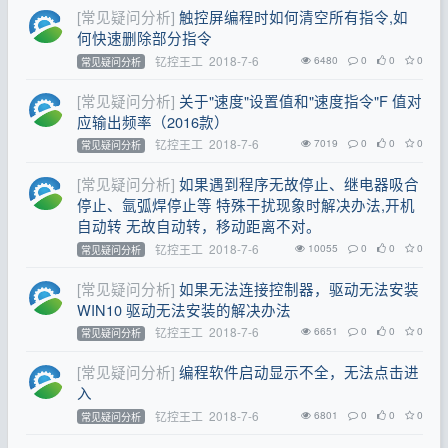
[常见疑问分析]
触控屏编程时如何清空所有指令,如
何快速删除部分指令
钇控王工
2018-7-6
6480
0
0
0
常见疑问分析
[常见疑问分析]
关于"速度"设置值和"速度指令"F 值对
应输出频率（2016款）
钇控王工
2018-7-6
7019
0
0
0
常见疑问分析
[常见疑问分析]
如果遇到程序无故停止、继电器吸合
停止、氩弧焊停止等 特殊干扰现象时解决办法,开机
自动转 无故自动转，移动距离不对。
钇控王工
2018-7-6
10055
0
0
0
常见疑问分析
[常见疑问分析]
如果无法连接控制器，驱动无法安装
WIN10 驱动无法安装的解决办法
钇控王工
2018-7-6
6651
0
0
0
常见疑问分析
[常见疑问分析]
编程软件启动显示不全，无法点击进
入
钇控王工
2018-7-6
6801
0
0
0
常见疑问分析